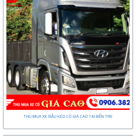
THU MUA XE ĐẦU KÉO CŨ GIÁ CAO TẠI BẾN TRE