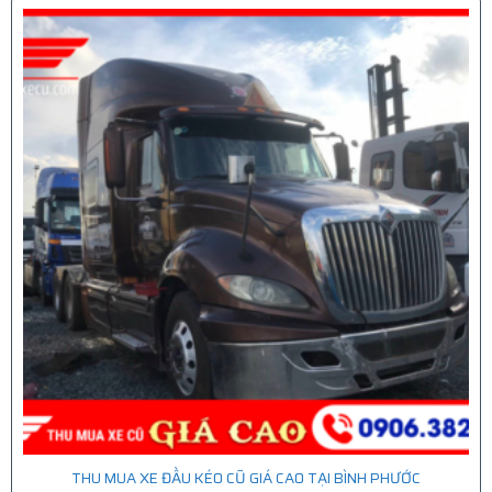
THU MUA XE ĐẦU KÉO CŨ GIÁ CAO TẠI BÌNH PHƯỚC