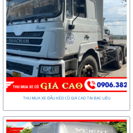
THU MUA XE ĐẦU KÉO CŨ GIÁ CAO TẠI BẠC LIÊU