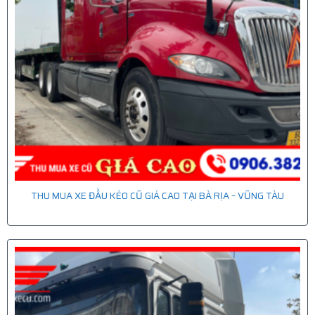
THU MUA XE ĐẦU KÉO CŨ GIÁ CAO TẠI BÀ RỊA – VŨNG TÀU