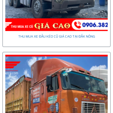
THU MUA XE ĐẦU KÉO CŨ GIÁ CAO TẠI ĐẮK NÔNG