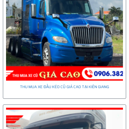
THU MUA XE ĐẦU KÉO CŨ GIÁ CAO TẠI KIÊN GIANG