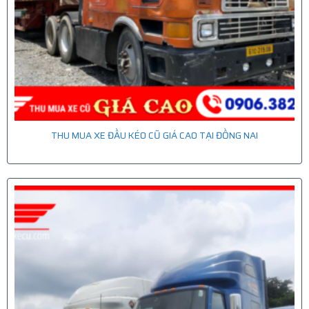
THU MUA XE ĐẦU KÉO CŨ GIÁ CAO TẠI ĐỒNG NAI