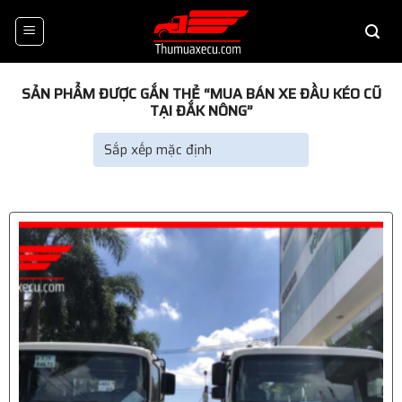
Skip
to
content
SẢN PHẨM ĐƯỢC GẮN THẺ “MUA BÁN XE ĐẦU KÉO CŨ
TẠI ĐẮK NÔNG”