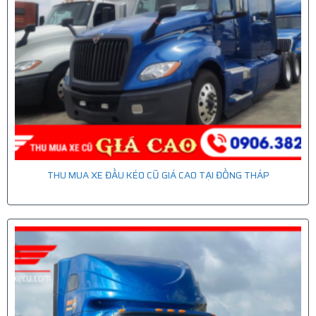
THU MUA XE ĐẦU KÉO CŨ GIÁ CAO TẠI ĐỒNG THÁP