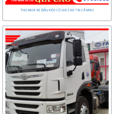
THU MUA XE ĐẦU KÉO CŨ GIÁ CAO TẠI CÀ MAU