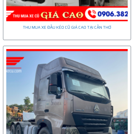
THU MUA XE ĐẦU KÉO CŨ GIÁ CAO TẠI CẦN THƠ