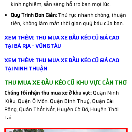
kinh nghiệm, sẵn sàng hỗ trợ bạn mọi lúc.
Quy Trình Đơn Giản:
Thủ tục nhanh chóng, thuận
tiện, không làm mất thời gian quý báu của bạn.
XEM THÊM: THU MUA XE ĐẦU KÉO CŨ GIÁ CAO
TẠI BÀ RỊA – VŨNG TÀU
XEM THÊM: THU MUA XE ĐẦU KÉO CŨ GIÁ CAO
TẠI NINH THUẬN
THU MUA XE ĐẦU KÉO CŨ KHU VỰC CẦN THƠ
Chúng tôi nhận thu mua xe ở khu vực:
Quận Ninh
Kiều, Quận Ô Môn, Quận Bình Thuỷ, Quận Cái
Răng, Quận Thốt Nốt, Huyện Cờ Đỏ, Huyện Thới
Lai.