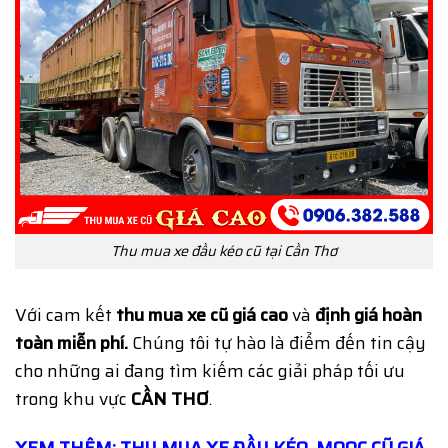
Thu mua xe đầu kéo cũ tại Cần Thơ
Với cam kết
thu mua xe cũ giá cao
và
định giá hoàn
toàn miễn phí.
Chúng tôi tự hào là điểm đến tin cậy
cho những ai đang tìm kiếm các giải pháp tối ưu
trong khu vực
CẦN THƠ
.
XEM THÊM: THU MUA XE ĐẦU KÉO, MOOC CŨ GIÁ