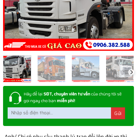
Hãy để lại
SĐT, chuyên viên tư vấn
của chúng tôi sẽ
gọi ngay cho bạn
miễn phí!
Anh/ Chị có nhu cầu thanh lý trao đổi lên đời xe thì