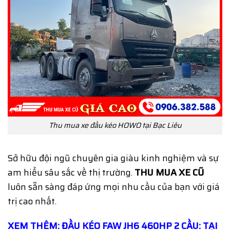
Thu mua xe đầu kéo HOWO tại Bạc Liêu
Sở hữu đội ngũ chuyên gia giàu kinh nghiệm và sự
am hiểu sâu sắc về thị trường.
THU MUA XE CŨ
luôn sẵn sàng đáp ứng mọi nhu cầu của bạn với giá
trị cao nhất.
XEM THÊM:
ĐẦU KÉO FAW JH6 460HP 2 CẦU: TẠI