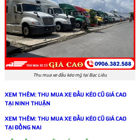
Thu mua xe đầu kéo mỹ tại Bạc Liêu
XEM THÊM: THU MUA XE ĐẦU KÉO CŨ GIÁ CAO
TẠI NINH THUẬN
XEM THÊM: THU MUA XE ĐẦU KÉO CŨ GIÁ CAO
TẠI ĐỒNG NAI