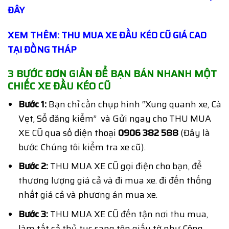
ĐÂY
XEM THÊM: THU MUA XE ĐẦU KÉO CŨ GIÁ CAO
TẠI ĐỒNG THÁP
3 BƯỚC ĐƠN GIẢN ĐỂ BẠN BÁN NHANH MỘT
CHIẾC XE ĐẦU KÉO CŨ
Bước 1:
Bạn chỉ cần chụp hình “Xung quanh xe, Cà
Vẹt, Sổ đăng kiểm” và Gửi ngay cho THU MUA
XE CŨ qua số điện thoại
0906 382 588
(Đây là
bước Chúng tôi kiểm tra xe cũ).
Bước 2:
THU MUA XE CŨ gọi điện cho bạn, để
thương lượng giá cả và đi mua xe. đi đến thống
nhất giá cả và phương án mua xe.
Bước 3:
THU MUA XE CŨ đến tận nơi thu mua,
làm tất cả thủ tục sang tên giấy tờ như Công