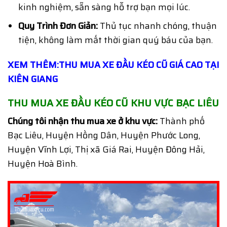
kinh nghiệm, sẵn sàng hỗ trợ bạn mọi lúc.
Quy Trình Đơn Giản:
Thủ tục nhanh chóng, thuận
tiện, không làm mất thời gian quý báu của bạn.
XEM THÊM:THU MUA XE ĐẦU KÉO CŨ GIÁ CAO TẠI
KIÊN GIANG
THU MUA XE ĐẦU KÉO CŨ KHU VỰC BẠC LIÊU
Chúng tôi nhận thu mua xe ở khu vực:
Thành phố
Bạc Liêu, Huyện Hồng Dân, Huyện Phước Long,
Huyện Vĩnh Lợi, Thị xã Giá Rai, Huyện Đông Hải,
Huyện Hoà Bình.