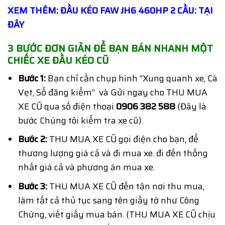
XEM THÊM:
ĐẦU KÉO FAW JH6 460HP 2 CẦU: TẠI
ĐÂY
3 BƯỚC ĐƠN GIẢN ĐỂ BẠN BÁN NHANH MỘT
CHIẾC XE ĐẦU KÉO CŨ
Bước 1:
Bạn chỉ cần chụp hình “Xung quanh xe, Cà
Vẹt, Sổ đăng kiểm” và Gửi ngay cho THU MUA
XE CŨ qua số điện thoại
0906 382 588
(Đây là
bước Chúng tôi kiểm tra xe cũ).
Bước 2:
THU MUA XE CŨ gọi điện cho bạn, để
thương lượng giá cả và đi mua xe. đi đến thống
nhất giá cả và phương án mua xe.
Bước 3:
THU MUA XE CŨ đến tận nơi thu mua,
làm tất cả thủ tục sang tên giấy tờ như Công
Chứng, viết giấy mua bán. (THU MUA XE CŨ chịu