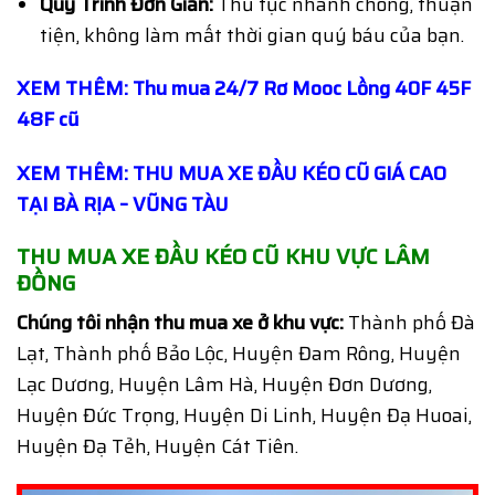
Quy Trình Đơn Giản:
Thủ tục nhanh chóng, thuận
tiện, không làm mất thời gian quý báu của bạn.
XEM THÊM: Thu mua 24/7 Rơ Mooc Lồng 40F 45F
48F cũ
XEM THÊM: THU MUA XE ĐẦU KÉO CŨ GIÁ CAO
TẠI BÀ RỊA – VŨNG TÀU
THU MUA XE ĐẦU KÉO CŨ KHU VỰC LÂM
ĐỒNG
Chúng tôi nhận thu mua xe ở khu vực:
Thành phố Đà
Lạt, Thành phố Bảo Lộc, Huyện Đam Rông, Huyện
Lạc Dương, Huyện Lâm Hà, Huyện Đơn Dương,
Huyện Đức Trọng, Huyện Di Linh, Huyện Đạ Huoai,
Huyện Đạ Tẻh, Huyện Cát Tiên.