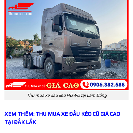
Thu mua xe đầu kéo HOWO tại Lâm Đồng
XEM THÊM: THU MUA XE ĐẦU KÉO CŨ GIÁ CAO
TẠI ĐẮK LẮK