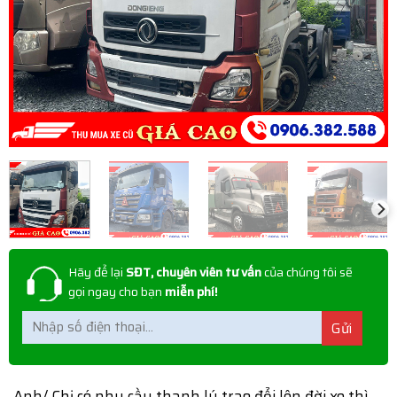
Hãy để lại
SĐT, chuyên viên tư vấn
của chúng tôi sẽ
gọi ngay cho bạn
miễn phí!
Anh/ Chị có nhu cầu thanh lý trao đổi lên đời xe thì