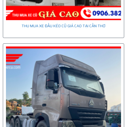
THU MUA XE ĐẦU KÉO CŨ GIÁ CAO TẠI CẦN THƠ