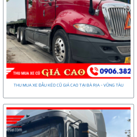
THU MUA XE ĐẦU KÉO CŨ GIÁ CAO TẠI BÀ RỊA – VŨNG TÀU