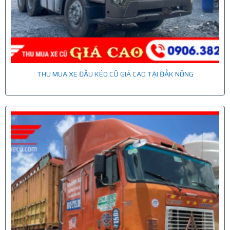
THU MUA XE ĐẦU KÉO CŨ GIÁ CAO TẠI ĐẮK NÔNG