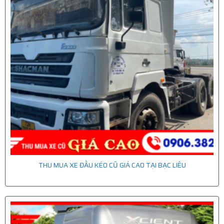
THU MUA XE ĐẦU KÉO CŨ GIÁ CAO TẠI BẠC LIÊU