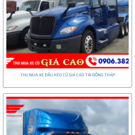
THU MUA XE ĐẦU KÉO CŨ GIÁ CAO TẠI ĐỒNG THÁP