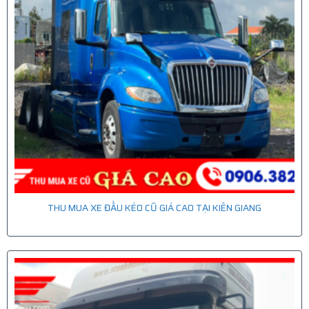
THU MUA XE ĐẦU KÉO CŨ GIÁ CAO TẠI KIÊN GIANG