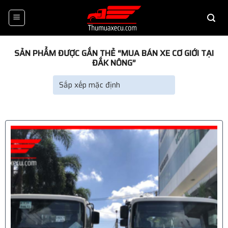
Skip
to
content
SẢN PHẨM ĐƯỢC GẮN THẺ “MUA BÁN XE CƠ GIỚI TẠI
ĐẮK NÔNG”