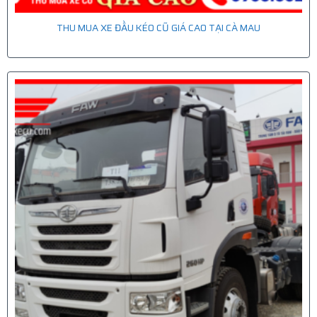
THU MUA XE ĐẦU KÉO CŨ GIÁ CAO TẠI CÀ MAU