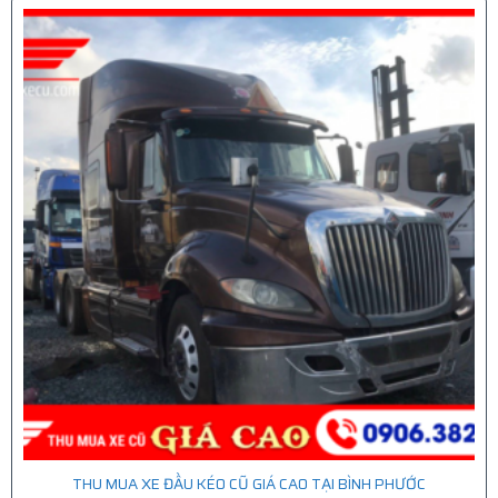
THU MUA XE ĐẦU KÉO CŨ GIÁ CAO TẠI BÌNH PHƯỚC