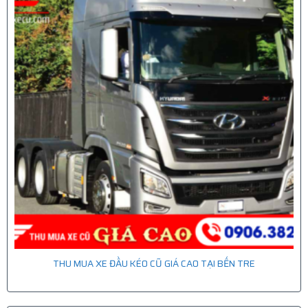
THU MUA XE ĐẦU KÉO CŨ GIÁ CAO TẠI BẾN TRE