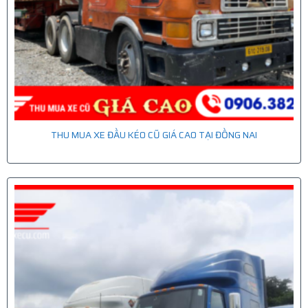
THU MUA XE ĐẦU KÉO CŨ GIÁ CAO TẠI ĐỒNG NAI