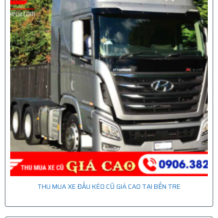
THU MUA XE ĐẦU KÉO CŨ GIÁ CAO TẠI BẾN TRE