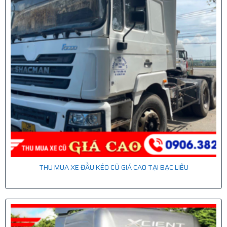
THU MUA XE ĐẦU KÉO CŨ GIÁ CAO TẠI BẠC LIÊU