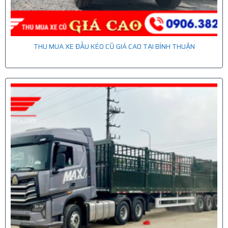
THU MUA XE ĐẦU KÉO CŨ GIÁ CAO TẠI BÌNH THUẬN