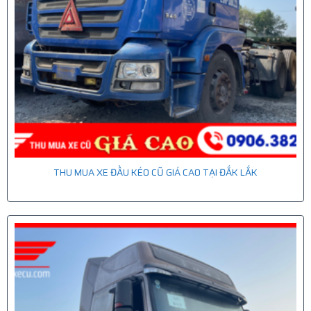
THU MUA XE ĐẦU KÉO CŨ GIÁ CAO TẠI ĐẮK LẮK