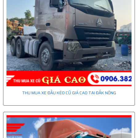
THU MUA XE ĐẦU KÉO CŨ GIÁ CAO TẠI ĐẮK NÔNG