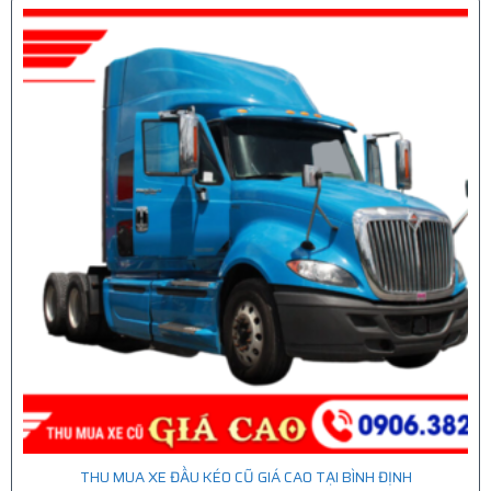
THU MUA XE ĐẦU KÉO CŨ GIÁ CAO TẠI BÌNH ĐỊNH