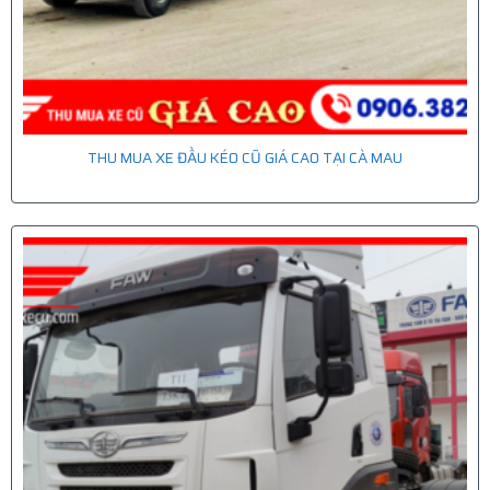
THU MUA XE ĐẦU KÉO CŨ GIÁ CAO TẠI CÀ MAU