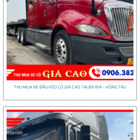
THU MUA XE ĐẦU KÉO CŨ GIÁ CAO TẠI BÀ RỊA – VŨNG TÀU