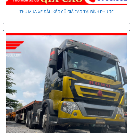
THU MUA XE ĐẦU KÉO CŨ GIÁ CAO TẠI BÌNH PHƯỚC