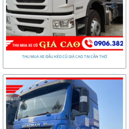
THU MUA XE ĐẦU KÉO CŨ GIÁ CAO TẠI CẦN THƠ