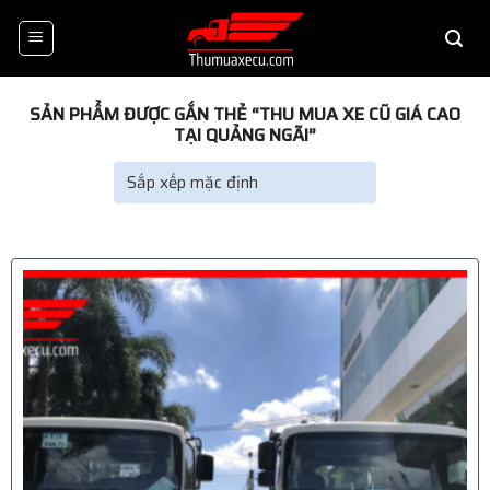
Skip
to
content
SẢN PHẨM ĐƯỢC GẮN THẺ “THU MUA XE CŨ GIÁ CAO
TẠI QUẢNG NGÃI”