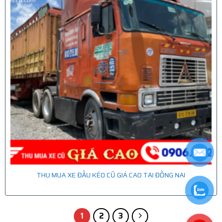
THU MUA XE ĐẦU KÉO CŨ GIÁ CAO TẠI ĐỒNG NAI
1
2
3