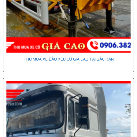
THU MUA XE ĐẦU KÉO CŨ GIÁ CAO TẠI BẮC KẠN