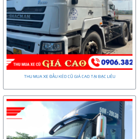
THU MUA XE ĐẦU KÉO CŨ GIÁ CAO TẠI BẠC LIÊU