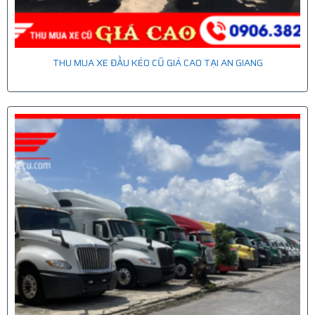
THU MUA XE ĐẦU KÉO CŨ GIÁ CAO TẠI AN GIANG