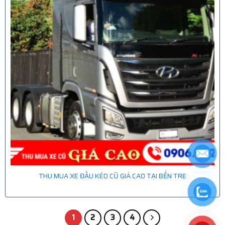
THU MUA XE ĐẦU KÉO CŨ GIÁ CAO TẠI BẾN TRE
1
2
3
4