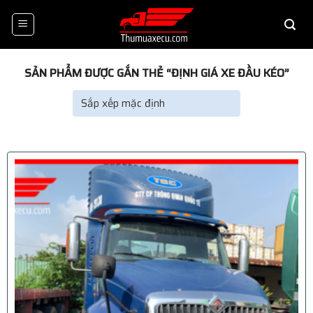
Skip
to
content
SẢN PHẨM ĐƯỢC GẮN THẺ “ĐỊNH GIÁ XE ĐẦU KÉO”