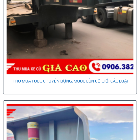
THU MUA FOOC CHUYÊN DỤNG, MOOC LÙN CƠ GIỚI CÁC LOẠI