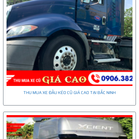
THU MUA XE ĐẦU KÉO CŨ GIÁ CAO TẠI BẮC NINH