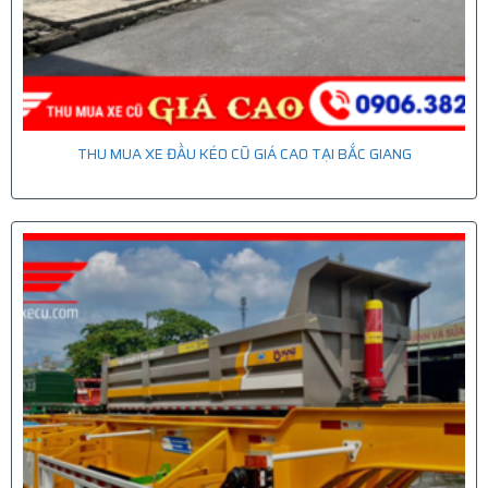
THU MUA XE ĐẦU KÉO CŨ GIÁ CAO TẠI BẮC GIANG