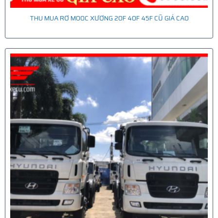
THU MUA RƠ MOOC XƯƠNG 20F 40F 45F CŨ GIÁ CAO