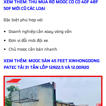
XEM THÊM: THU MUA RƠ MOOC CỔ CÒ 40F 48F
50F MỚI CŨ CÁC LOẠI
Đặc biệt phù hợp với:
Doanh nghiệp cần xoay vòng vốn.
Đơn vị đổi mới đội xe.
Chủ mooc cần bán nhanh.
XEM THÊM: MOOC SÀN 45 FEET XINHONGDONG
PATEC TẢI 31 TẤN LỐP 12R22.5 VÀ 12.00R20