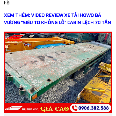
hồi.
XEM THÊM: VIDEO REVIEW XE TẢI HOWO BÁ
VƯƠNG “SIÊU TO KHỔNG LỒ” CABIN LỆCH 70 TẤN