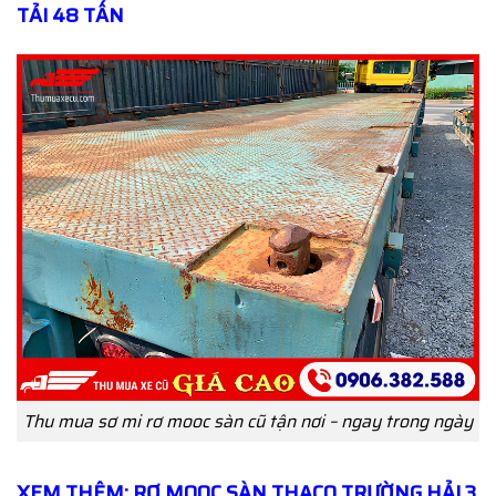
TẢI 48 TẤN
Thu mua sơ mi rơ mooc sàn cũ tận nơi – ngay trong ngày
XEM THÊM: RƠ MOOC SÀN THACO TRƯỜNG HẢI 3