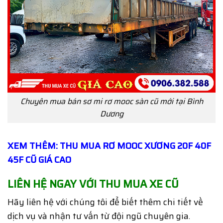
Chuyên mua bán sơ mi rơ mooc sàn cũ mới tại Bình
Dương
XEM THÊM: THU MUA RƠ MOOC XƯƠNG 20F 40F
45F CŨ GIÁ CAO
LIÊN HỆ NGAY
VỚI
THU MUA XE CŨ
Hãy liên hệ với chúng tôi để biết thêm chi tiết về
dịch vụ và nhận tư vấn từ đội ngũ chuyên gia.