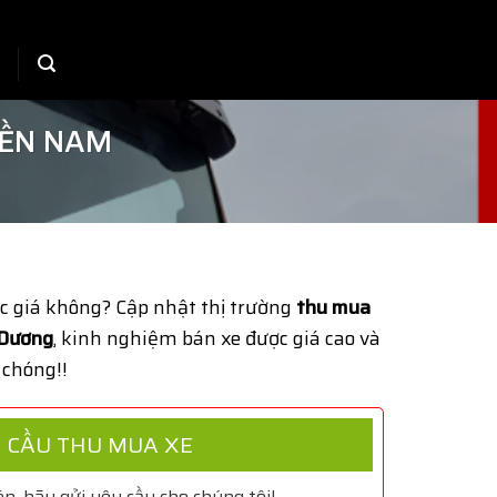
IỀN NAM
c giá không? Cập nhật thị trường
thu mua
 Dương
, kinh nghiệm bán xe được giá cao và
 chóng!!
 CẦU THU MUA XE
n, hãy gửi yêu cầu cho chúng tôi!