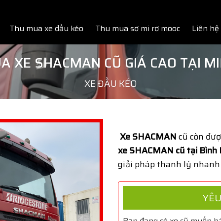
Thu mua xe đầu kéo
Thu mua sơ mi rơ mooc
Liên hệ
A XE SHACMAN CŨ GIÁ CAO TẠI M
XE ĐẦU KÉO
Xe SHACMAN
cũ còn đượ
xe SHACMAN cũ tại Bình
giải pháp thanh lý nhanh
YÊU
Bạn đang có xe cũ muốn bá