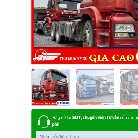
Hãy để lại
SĐT, chuyên viên tư vấn
của chúng
phí!