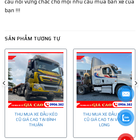
cầu nối vững chắc cho mọi nhu cầu mua bán xe của
bạn !!!
SẢN PHẨM TƯƠNG TỰ
THU MUA XE ĐẦU KÉO
THU MUA XE ĐẦU KÉO
CŨ GIÁ CAO TẠI BÌNH
CŨ GIÁ CAO TẠI VĨNH
THUẬN
LONG