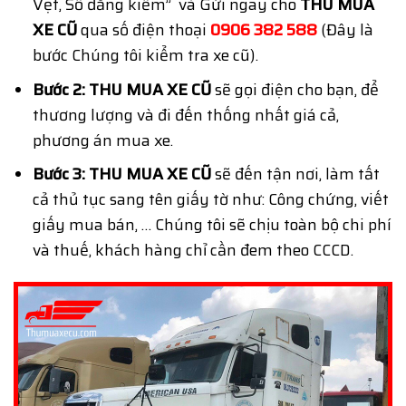
Vẹt, Sổ đăng kiểm” và Gửi ngay cho
THU MUA
XE CŨ
qua số điện thoại
0906 382 588
(Đây là
bước Chúng tôi kiểm tra xe cũ).
Bước 2:
THU MUA XE CŨ
sẽ gọi điện cho bạn, để
thương lượng và đi đến thống nhất giá cả,
phương án mua xe.
Bước 3:
THU MUA XE CŨ
sẽ đến tận nơi, làm tất
cả thủ tục sang tên giấy tờ như: Công chứng, viết
giấy mua bán, … Chúng tôi sẽ chịu toàn bộ chi phí
và thuế, khách hàng chỉ cần đem theo CCCD.