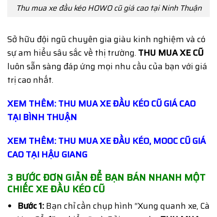
Thu mua xe đầu kéo HOWO cũ giá cao tại Ninh Thuận
Sở hữu đội ngũ chuyên gia giàu kinh nghiệm và có
sự am hiểu sâu sắc về thị trường.
THU MUA XE CŨ
luôn sẵn sàng đáp ứng mọi nhu cầu của bạn với giá
trị cao nhất.
XEM THÊM: THU MUA XE ĐẦU KÉO CŨ GIÁ CAO
TẠI BÌNH THUẬN
XEM THÊM: THU MUA XE ĐẦU KÉO, MOOC CŨ GIÁ
CAO TẠI HẬU GIANG
3 BƯỚC ĐƠN GIẢN ĐỂ BẠN BÁN NHANH MỘT
CHIẾC XE ĐẦU KÉO CŨ
Bước 1:
Bạn chỉ cần chụp hình “Xung quanh xe, Cà