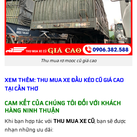
Thu mua rơ mooc cũ giá cao
XEM THÊM: THU MUA XE ĐẦU KÉO CŨ GIÁ CAO
TẠI CẦN THƠ
CAM KẾT CỦA CHÚNG TÔI ĐỐI VỚI KHÁCH
HÀNG NINH THUẬN
Khi bạn hợp tác với
THU MUA XE CŨ
, bạn sẽ được
nhạn những ưu dãi: