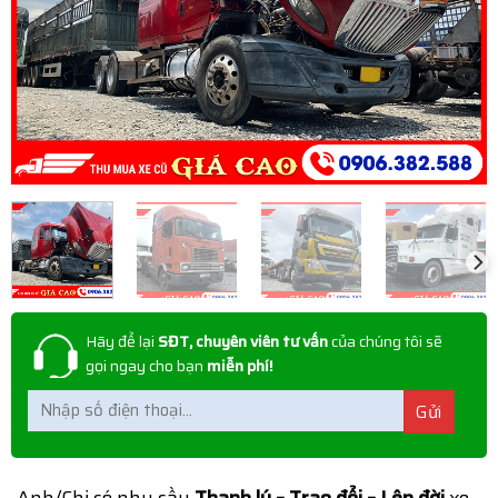
Hãy để lại
SĐT, chuyên viên tư vấn
của chúng tôi sẽ
gọi ngay cho bạn
miễn phí!
Anh/Chị có nhu cầu
Thanh lý – Trao đổi – Lên đời
xe