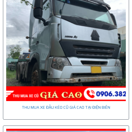
THU MUA XE ĐẦU KÉO CŨ GIÁ CAO TẠI ĐIỆN BIÊN