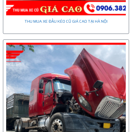
THU MUA XE ĐẦU KÉO CŨ GIÁ CAO TẠI HÀ NỘI