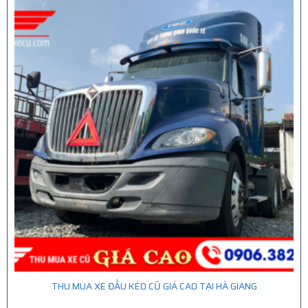
THU MUA XE ĐẦU KÉO CŨ GIÁ CAO TẠI HÀ GIANG