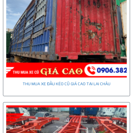
THU MUA XE ĐẦU KÉO CŨ GIÁ CAO TẠI LAI CHÂU