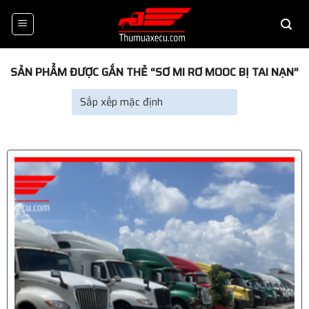
Skip
to
content
SẢN PHẨM ĐƯỢC GẮN THẺ “SƠ MI RƠ MOOC BỊ TAI NẠN”