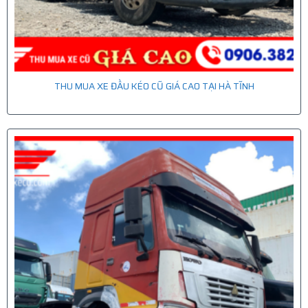
THU MUA XE ĐẦU KÉO CŨ GIÁ CAO TẠI HÀ TĨNH