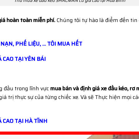
Thu mua xe đầu kéo SHACMAN cũ giá cao tại Hòa Bình
giá hoàn toàn miễn phí.
Chúng tôi tự hào là điểm đến tin
 NẠN, PHẾ LIỆU, … TÔI MUA HẾT
 CAO TẠI YÊN BÁI
 đầu trong lĩnh vực
mua bán và định giá
xe đầu kéo, rơ 
iá trị thực sự của từng chiếc xe. Và sẽ Thực hiện mọi cá
 CAO TẠI HÀ TĨNH