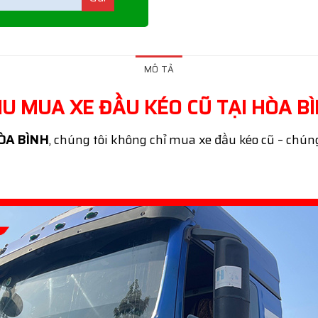
MÔ TẢ
U MUA XE ĐẦU KÉO CŨ TẠI HÒA B
ÒA BÌNH
, chúng tôi không chỉ mua xe đầu kéo cũ – chún