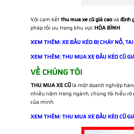
Với cam kết
thu mua xe cũ giá cao
và
định 
pháp tối ưu trong khu vực
HÒA BÌNH
.
XEM THÊM: XE ĐẦU KÉO BỊ CHÁY NỔ, TAI
XEM THÊM: THU MUA XE ĐẦU KÉO CŨ GIÁ
VỀ CHÚNG TÔI
THU MUA XE CŨ
là một doanh nghiệp hàng
nhiều năm trong ngành, chúng tôi hiểu rõ g
của mình.
XEM THÊM: THU MUA XE ĐẦU KÉO CŨ GIÁ