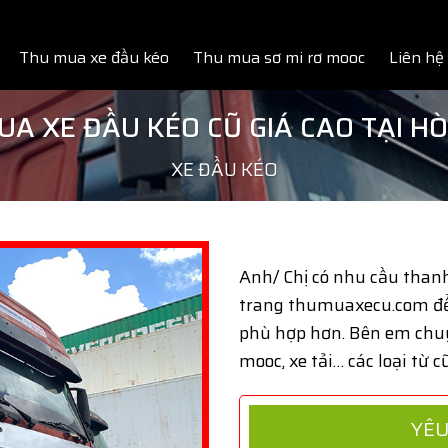
Thu mua xe đầu kéo
Thu mua sơ mi rơ mooc
Liên hệ
UA XE ĐẦU KÉO CŨ GIÁ CAO TẠI HÒ
XE ĐẦU KÉO
Anh/ Chị có nhu cầu thanh 
trang
thumuaxecu.com
để
phù hợp hơn. Bên em chuy
mooc, xe tải… các loại từ c
YÊU