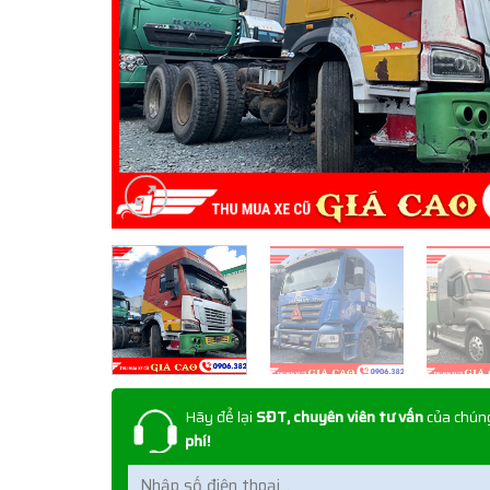
Hãy để lại
SĐT, chuyên viên tư vấn
của chúng
phí!