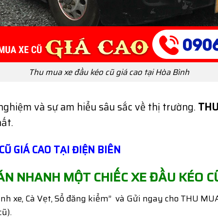
Thu mua xe đầu kéo cũ giá cao tại Hòa Bình
nghiệm và sự am hiểu sâu sắc về thị trường.
THU
ất.
Ũ GIÁ CAO TẠI ĐIỆN BIÊN
ÁN NHANH MỘT CHIẾC XE ĐẦU KÉO C
nh xe, Cà Vẹt, Sổ đăng kiểm” và Gửi ngay cho THU MUA
ũ).