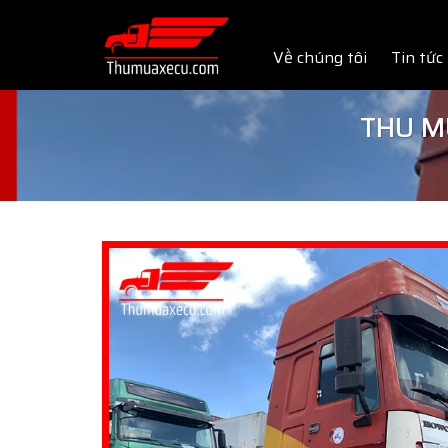
Skip
to
Về chúng tôi
Tin tức
content
THU M