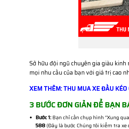
Sở hữu đội ngũ chuyên gia giàu kinh 
mọi nhu cầu của bạn với giá trị cao nh
XEM THÊM: THU MUA XE ĐẦU KÉO C
3 BƯỚC ĐƠN GIẢN ĐỂ BẠN B
Bước 1:
Bạn chỉ cần chụp hình “Xung qua
588
(Đây là bước Chúng tôi kiểm tra xe c