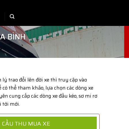
A BÌNH
lý trao đổi lên đời xe thì truy cập vào
 có thể tham khảo, lựa chọn các dòng xe
ên cung cấp các dòng xe đầu kéo, sơ mi rơ
ũ tới mới.
 CẦU THU MUA XE