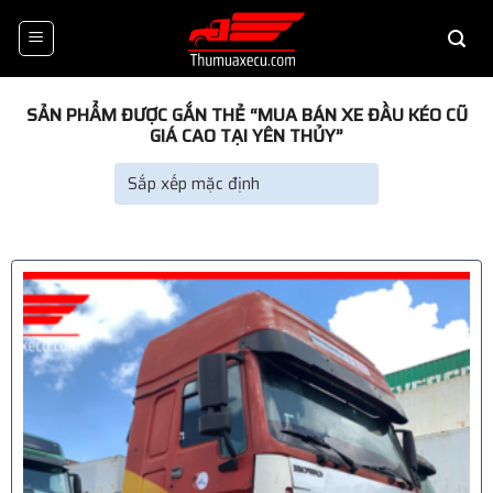
Skip
to
content
SẢN PHẨM ĐƯỢC GẮN THẺ “MUA BÁN XE ĐẦU KÉO CŨ
GIÁ CAO TẠI YÊN THỦY”