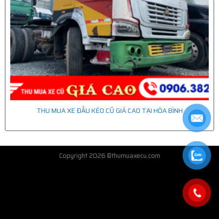
THU MUA XE ĐẦU KÉO CŨ GIÁ CAO TẠI HÒA BÌNH
Copyright 2026 ©thumuaxecu.com