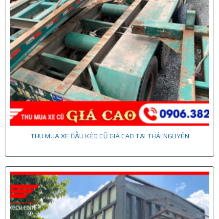
THU MUA XE ĐẦU KÉO CŨ GIÁ CAO TẠI THÁI NGUYÊN