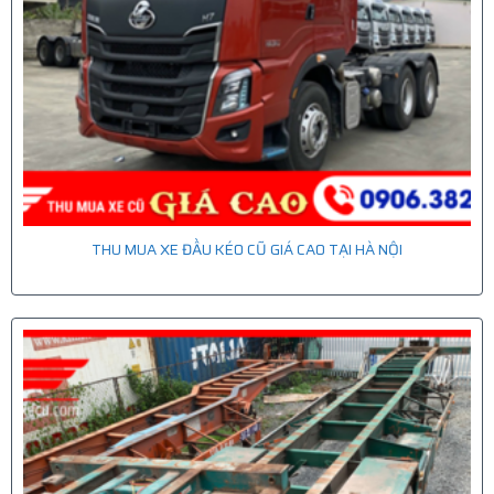
THU MUA XE ĐẦU KÉO CŨ GIÁ CAO TẠI HÀ NỘI