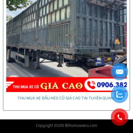
THU MUA XE ĐẦU KÉO CŨ GIÁ CAO TẠI TUYÊN QUANG
Copyright 2026 ©thumuaxecu.com