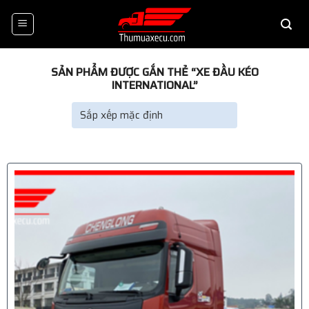
Skip
to
content
SẢN PHẨM ĐƯỢC GẮN THẺ “XE ĐẦU KÉO
INTERNATIONAL”