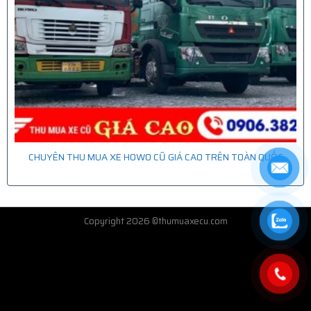
CHUYÊN THU MUA XE HOWO CŨ GIÁ CAO TRÊN TOÀN QUỐC
Copyright 2026 ©thumuaxecu.com