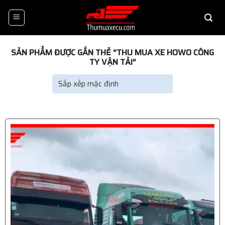
Skip
to
content
SẢN PHẨM ĐƯỢC GẮN THẺ “THU MUA XE HOWO CÔNG
TY VẬN TẢI”