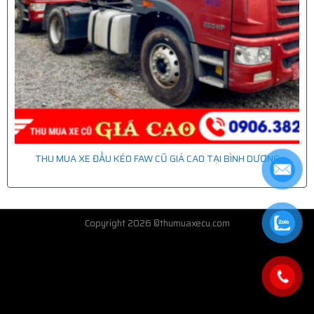
THU MUA XE ĐẦU KÉO FAW CŨ GIÁ CAO TẠI BÌNH DƯƠNG
Copyright 2026 ©thumuaxecu.com