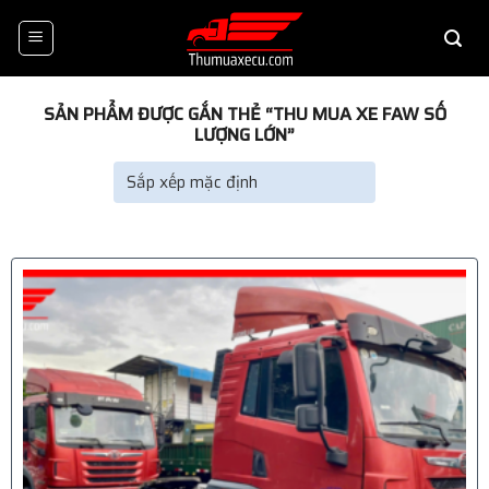
Skip
to
content
SẢN PHẨM ĐƯỢC GẮN THẺ “THU MUA XE FAW SỐ
LƯỢNG LỚN”