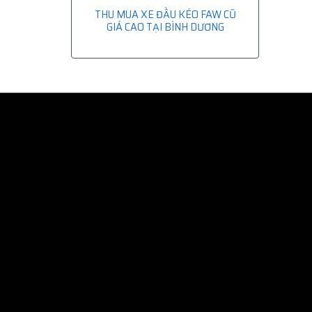
THU MUA XE ĐẦU KÉO FAW CŨ
GIÁ CAO TẠI BÌNH DƯƠNG