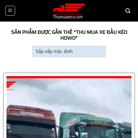
Skip
to
content
SẢN PHẨM ĐƯỢC GẮN THẺ “THU MUA XE ĐẦU KÉO
HOWO”