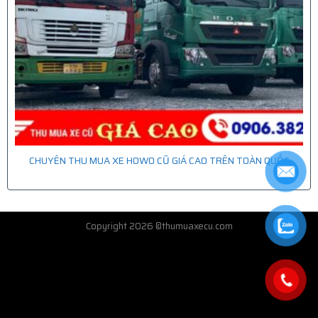
CHUYÊN THU MUA XE HOWO CŨ GIÁ CAO TRÊN TOÀN QUỐC
Copyright 2026 ©thumuaxecu.com