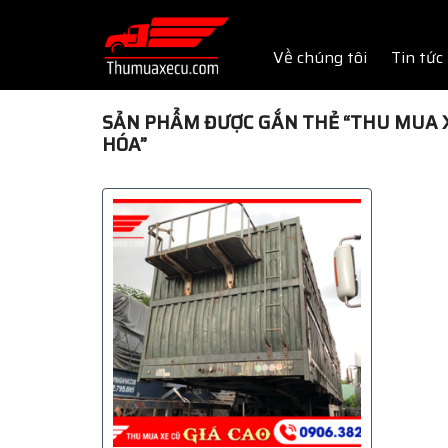
Skip
to
Về chúng tôi
Tin tức
content
SẢN PHẨM ĐƯỢC GẮN THẺ “THU MUA X
HÓA”