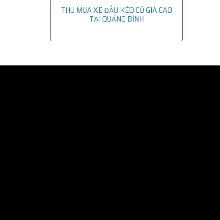
THU MUA XE ĐẦU KÉO CŨ GIÁ CAO
TẠI QUẢNG BÌNH