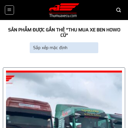
Skip
to
content
SẢN PHẨM ĐƯỢC GẮN THẺ “THU MUA XE BEN HOWO
CŨ”