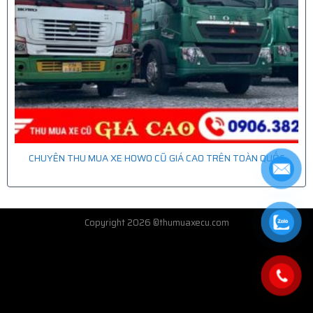
CHUYÊN THU MUA XE HOWO CŨ GIÁ CAO TRÊN TOÀN QUỐC
Copyright 2026 ©thumuaxecu.com