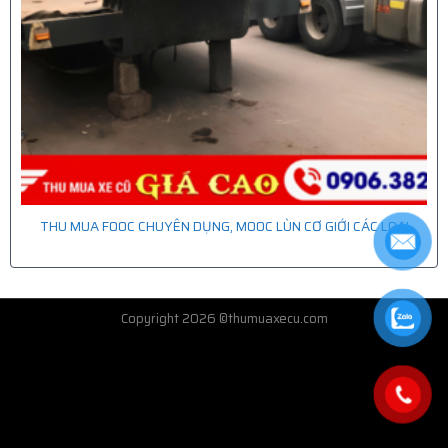
THU MUA FOOC CHUYÊN DỤNG, MOOC LÙN CƠ GIỚI CÁC LOẠI
Copyright 2026 ©thumuaxecu.com