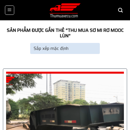
Skip
to
content
SẢN PHẨM ĐƯỢC GẮN THẺ “THU MUA SƠ MI RƠ MOOC
LÙN”