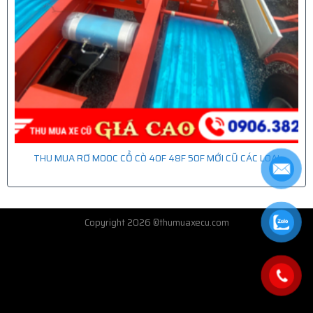
THU MUA RƠ MOOC CỔ CÒ 40F 48F 50F MỚI CŨ CÁC LOẠI
Copyright 2026 ©thumuaxecu.com