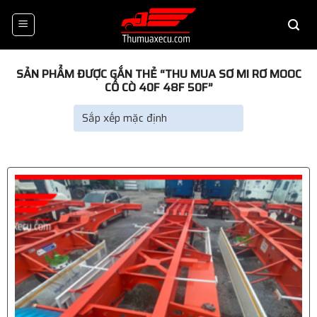
Skip
to
content
SẢN PHẨM ĐƯỢC GẮN THẺ “THU MUA SƠ MI RƠ MOOC
CỔ CÒ 40F 48F 50F”