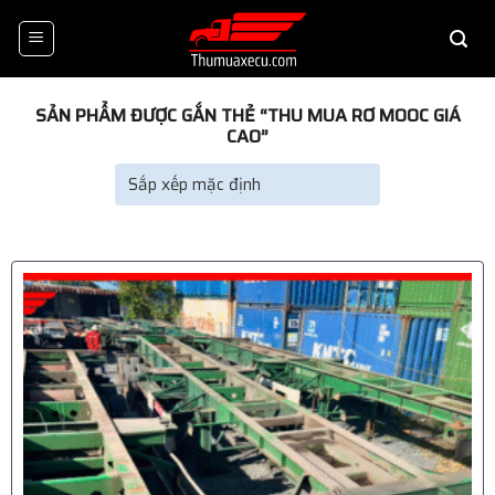
Skip
to
content
SẢN PHẨM ĐƯỢC GẮN THẺ “THU MUA RƠ MOOC GIÁ
CAO”