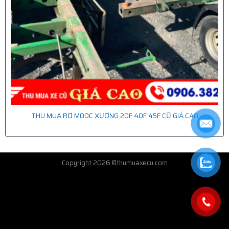
THU MUA RƠ MOOC XƯƠNG 20F 40F 45F CŨ GIÁ CAO
Copyright 2026 ©thumuaxecu.com