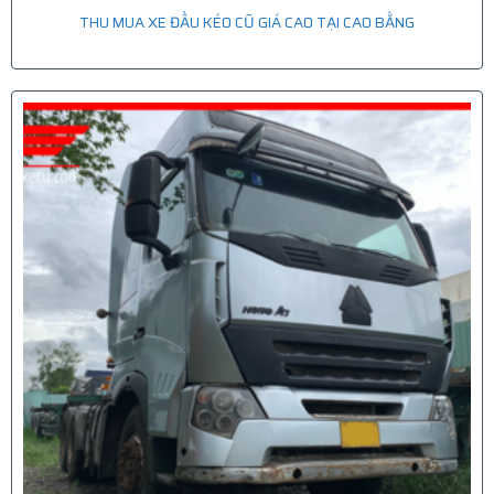
THU MUA XE ĐẦU KÉO CŨ GIÁ CAO TẠI CAO BẰNG