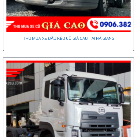
THU MUA XE ĐẦU KÉO CŨ GIÁ CAO TẠI HÀ GIANG