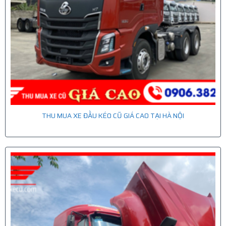
THU MUA XE ĐẦU KÉO CŨ GIÁ CAO TẠI HÀ NỘI