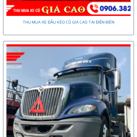
THU MUA XE ĐẦU KÉO CŨ GIÁ CAO TẠI ĐIỆN BIÊN