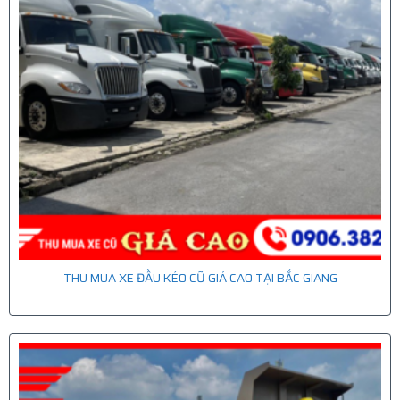
THU MUA XE ĐẦU KÉO CŨ GIÁ CAO TẠI BẮC GIANG