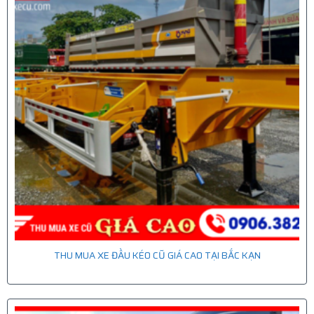
THU MUA XE ĐẦU KÉO CŨ GIÁ CAO TẠI BẮC KẠN