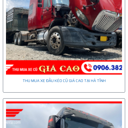
THU MUA XE ĐẦU KÉO CŨ GIÁ CAO TẠI HÀ TĨNH