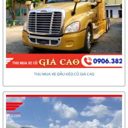
THU MUA XE ĐẦU KÉO CŨ GIÁ CAO