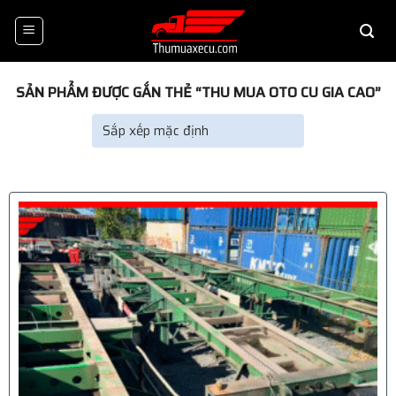
Skip
to
content
SẢN PHẨM ĐƯỢC GẮN THẺ “THU MUA OTO CU GIA CAO”