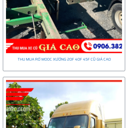
THU MUA RƠ MOOC XƯƠNG 20F 40F 45F CŨ GIÁ CAO