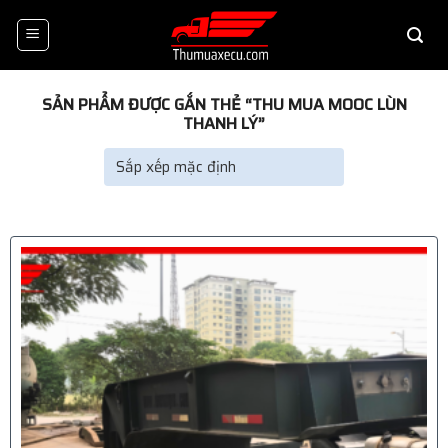
Skip
to
content
SẢN PHẨM ĐƯỢC GẮN THẺ “THU MUA MOOC LÙN
THANH LÝ”