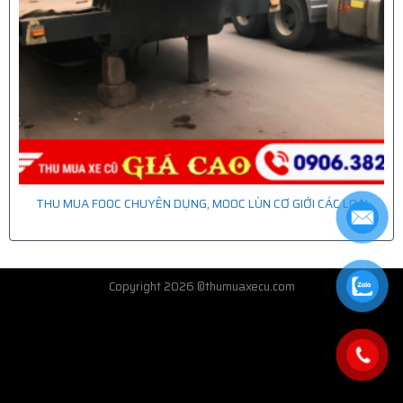
THU MUA FOOC CHUYÊN DỤNG, MOOC LÙN CƠ GIỚI CÁC LOẠI
Copyright 2026 ©thumuaxecu.com