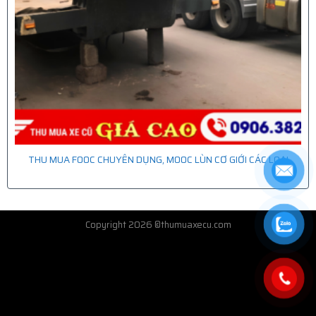
THU MUA FOOC CHUYÊN DỤNG, MOOC LÙN CƠ GIỚI CÁC LOẠI
Copyright 2026 ©thumuaxecu.com