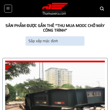
Skip
to
content
SẢN PHẨM ĐƯỢC GẮN THẺ “THU MUA MOOC CHỞ MÁY
CÔNG TRÌNH”