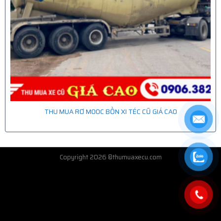
THU MUA RƠ MOOC BỒN XI TÉC CŨ GIÁ CAO
Copyright 2026 ©thumuaxecu.com