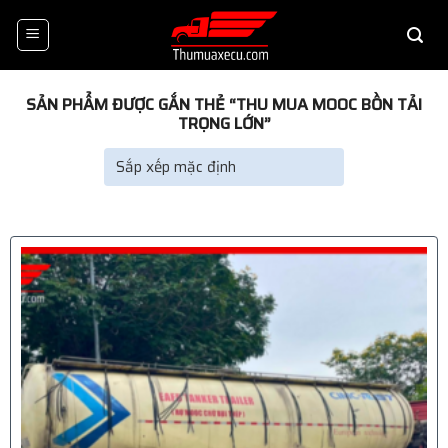
Skip
to
content
SẢN PHẨM ĐƯỢC GẮN THẺ “THU MUA MOOC BỒN TẢI
TRỌNG LỚN”