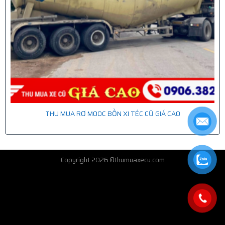
THU MUA RƠ MOOC BỒN XI TÉC CŨ GIÁ CAO
Copyright 2026 ©thumuaxecu.com