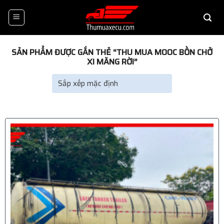
Skip
to
content
SẢN PHẨM ĐƯỢC GẮN THẺ “THU MUA MOOC BỒN CHỞ
XI MĂNG RỜI”