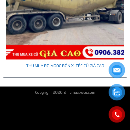
THU MUA RƠ MOOC BỒN XI TÉC CŨ GIÁ CAO
Copyright 2026 ©thumuaxecu.com