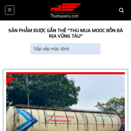
Skip
to
content
SẢN PHẨM ĐƯỢC GẮN THẺ “THU MUA MOOC BỒN BÀ
RỊA VŨNG TÀU”