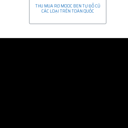
THU MUA RƠ MOOC BEN TỰ ĐỔ CŨ
CÁC LOẠI TRÊN TOÀN QUỐC