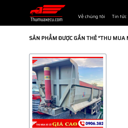
Skip
to
Về chúng tôi
Tin tức
content
SẢN PHẨM ĐƯỢC GẮN THẺ “THU MUA 