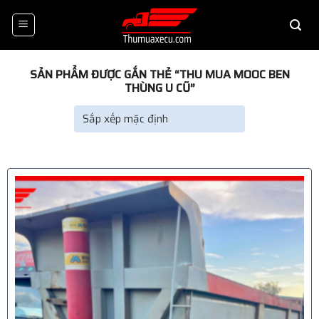
Skip
to
content
SẢN PHẨM ĐƯỢC GẮN THẺ “THU MUA MOOC BEN
THÙNG U CŨ”