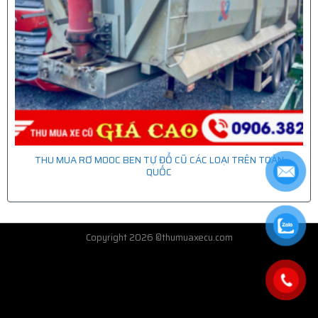
THU MUA RƠ MOOC BEN TỰ ĐỔ CŨ CÁC LOẠI TRÊN TOÀN
QUỐC
Copyright 2026 ©thumuaxecu.com