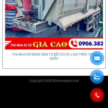
THU MUA RƠ MOOC BEN TỰ ĐỔ CŨ CÁC LOẠI TRÊN TOÀN
QUỐC
Copyright 2026 ©thumuaxecu.com