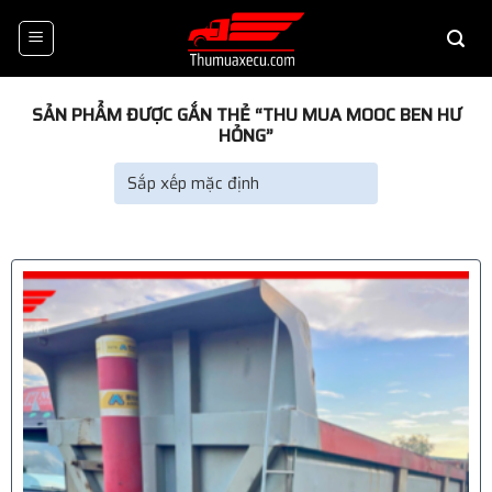
Skip
to
content
SẢN PHẨM ĐƯỢC GẮN THẺ “THU MUA MOOC BEN HƯ
HỎNG”