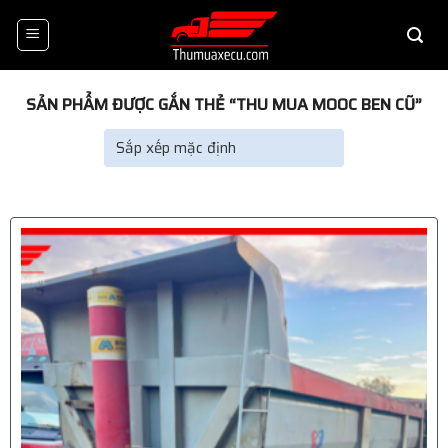
Skip
to
content
SẢN PHẨM ĐƯỢC GẮN THẺ “THU MUA MOOC BEN CŨ”