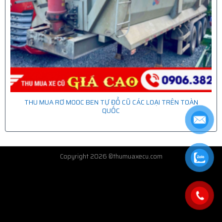
THU MUA RƠ MOOC BEN TỰ ĐỔ CŨ CÁC LOẠI TRÊN TOÀN
QUỐC
Copyright 2026 ©thumuaxecu.com