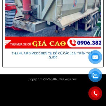
THU MUA RƠ MOOC BEN TỰ ĐỔ CŨ CÁC LOẠI TRÊN TOÀN
QUỐC
Copyright 2026 ©thumuaxecu.com