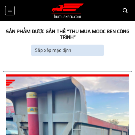
Skip
to
content
SẢN PHẨM ĐƯỢC GẮN THẺ “THU MUA MOOC BEN CÔNG
TRÌNH”