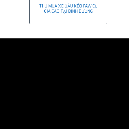
THU MUA XE ĐẦU KÉO FAW CŨ
GIÁ CAO TẠI BÌNH DƯƠNG