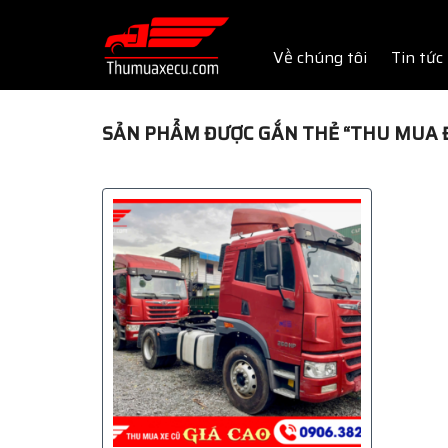
Skip
to
Về chúng tôi
Tin tức
content
SẢN PHẨM ĐƯỢC GẮN THẺ “THU MUA 