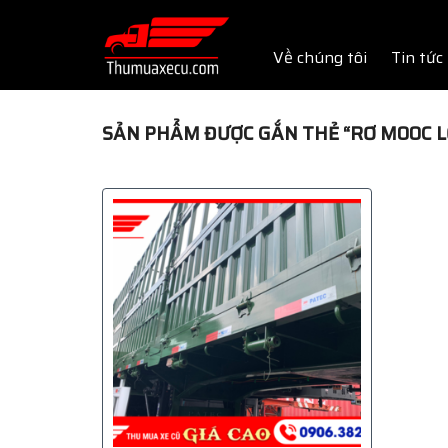
Skip
to
Về chúng tôi
Tin tức
content
SẢN PHẨM ĐƯỢC GẮN THẺ “RƠ MOOC 