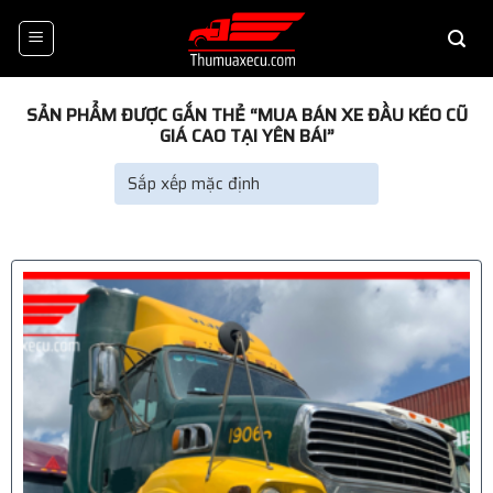
Skip
to
content
SẢN PHẨM ĐƯỢC GẮN THẺ “MUA BÁN XE ĐẦU KÉO CŨ
GIÁ CAO TẠI YÊN BÁI”