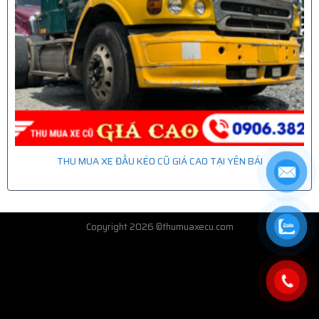
THU MUA XE ĐẦU KÉO CŨ GIÁ CAO TẠI YÊN BÁI
Copyright 2026 ©thumuaxecu.com