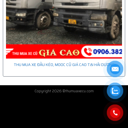
THU MUA XE ĐẦU KÉO, MOOC CŨ GIÁ CAO TẠI HẢI DƯƠNG
Copyright 2026 ©thumuaxecu.com