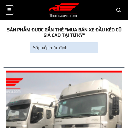
Skip
to
content
SẢN PHẨM ĐƯỢC GẮN THẺ “MUA BÁN XE ĐẦU KÉO CŨ
GIÁ CAO TẠI TỨ KỲ”