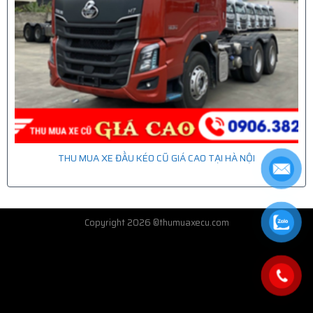
THU MUA XE ĐẦU KÉO CŨ GIÁ CAO TẠI HÀ NỘI
Copyright 2026 ©thumuaxecu.com