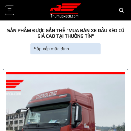
Skip
to
content
SẢN PHẨM ĐƯỢC GẮN THẺ “MUA BÁN XE ĐẦU KÉO CŨ
GIÁ CAO TẠI THƯỜNG TÍN”