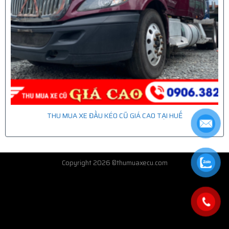
THU MUA XE ĐẦU KÉO CŨ GIÁ CAO TẠI HUẾ
Copyright 2026 ©thumuaxecu.com