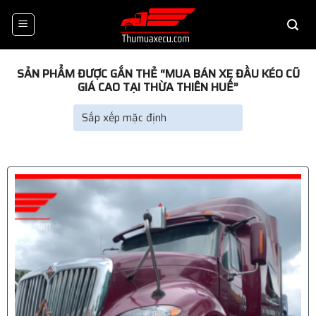
Skip
to
content
SẢN PHẨM ĐƯỢC GẮN THẺ “MUA BÁN XE ĐẦU KÉO CŨ
GIÁ CAO TẠI THỪA THIÊN HUẾ”