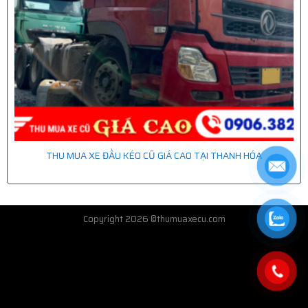
THU MUA XE ĐẦU KÉO CŨ GIÁ CAO TẠI THANH HÓA
Copyright 2026 ©thumuaxecu.com