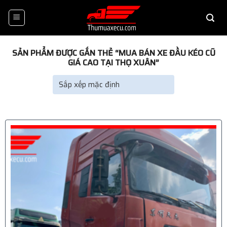
Skip
to
content
SẢN PHẨM ĐƯỢC GẮN THẺ “MUA BÁN XE ĐẦU KÉO CŨ
GIÁ CAO TẠI THỌ XUÂN”