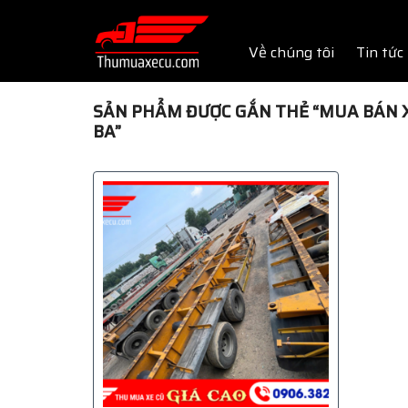
Skip
to
Về chúng tôi
Tin tức
content
SẢN PHẨM ĐƯỢC GẮN THẺ “MUA BÁN X
BA”