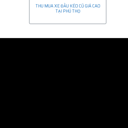
THU MUA XE ĐẦU KÉO CŨ GIÁ CAO
TẠI PHÚ THỌ