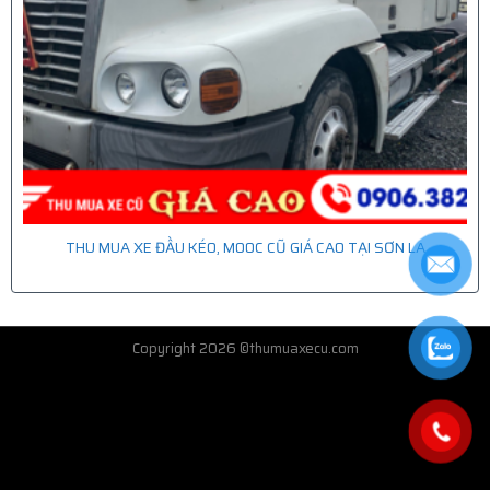
THU MUA XE ĐẦU KÉO, MOOC CŨ GIÁ CAO TẠI SƠN LA
Copyright 2026 ©thumuaxecu.com