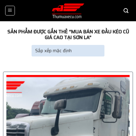
Skip
to
content
SẢN PHẨM ĐƯỢC GẮN THẺ “MUA BÁN XE ĐẦU KÉO CŨ
GIÁ CAO TẠI SƠN LA”