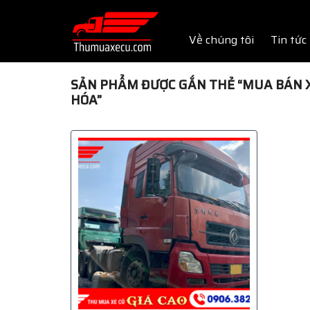
Skip
to
Về chúng tôi
Tin tức
content
SẢN PHẨM ĐƯỢC GẮN THẺ “MUA BÁN X
HÓA”