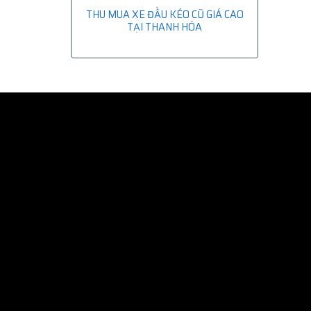
THU MUA XE ĐẦU KÉO CŨ GIÁ CAO
TẠI THANH HÓA