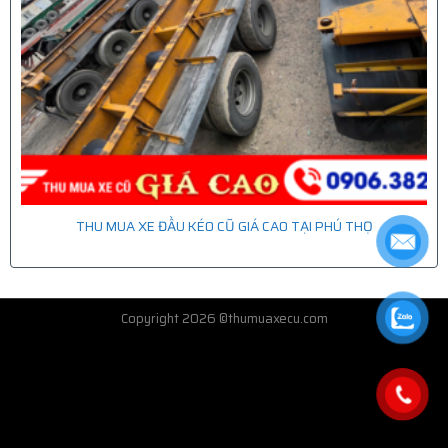
THU MUA XE ĐẦU KÉO CŨ GIÁ CAO TẠI PHÚ THỌ
Copyright 2026 ©thumuaxecu.com