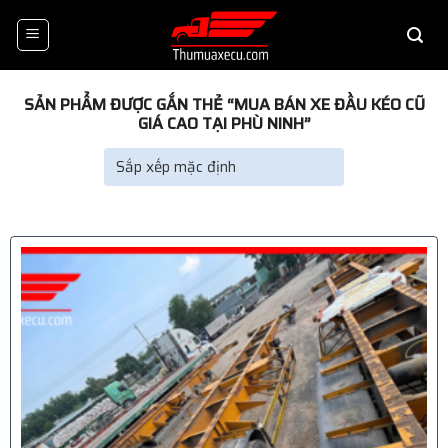
Skip
to
content
SẢN PHẨM ĐƯỢC GẮN THẺ “MUA BÁN XE ĐẦU KÉO CŨ
GIÁ CAO TẠI PHÙ NINH”