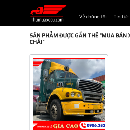
Skip
to
Về chúng tôi
Tin tức
content
SẢN PHẨM ĐƯỢC GẮN THẺ “MUA BÁN X
CHẢI”