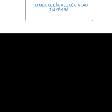
THU MUA XE ĐẦU KÉO CŨ GIÁ CAO
TẠI YÊN BÁI