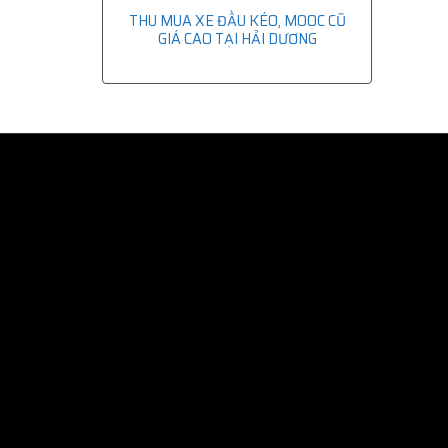
THU MUA XE ĐẦU KÉO, MOOC CŨ
GIÁ CAO TẠI HẢI DƯƠNG