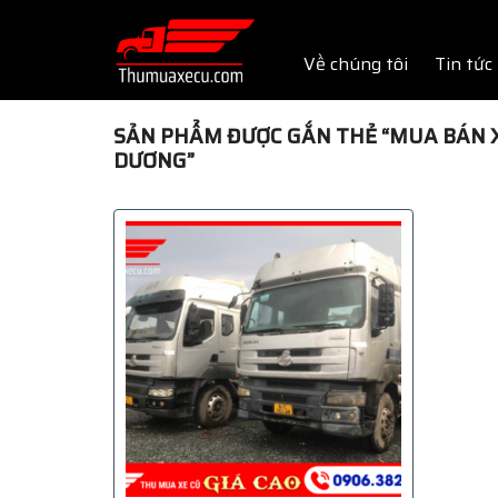
Skip
to
Về chúng tôi
Tin tức
content
SẢN PHẨM ĐƯỢC GẮN THẺ “MUA BÁN XE
DƯƠNG”