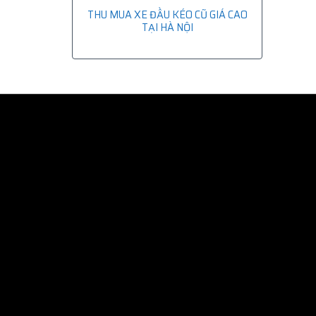
THU MUA XE ĐẦU KÉO CŨ GIÁ CAO
TẠI HÀ NỘI