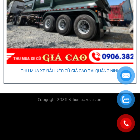
THU MUA XE ĐẦU KÉO CŨ GIÁ CAO TẠI QUẢNG NINH
Copyright 2026 ©thumuaxecu.com