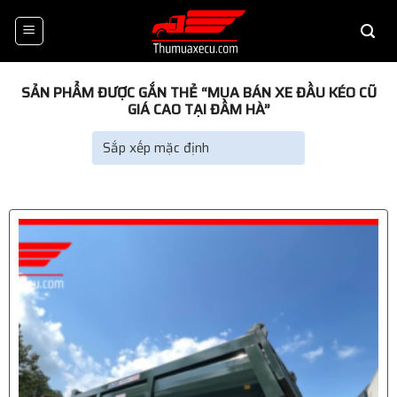
Skip
to
content
SẢN PHẨM ĐƯỢC GẮN THẺ “MUA BÁN XE ĐẦU KÉO CŨ
GIÁ CAO TẠI ĐẦM HÀ”