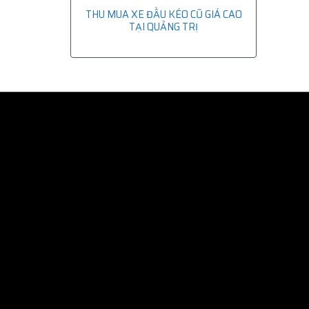
THU MUA XE ĐẦU KÉO CŨ GIÁ CAO
TẠI QUẢNG TRỊ