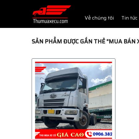
Skip
to
Về chúng tôi
Tin tức
content
SẢN PHẨM ĐƯỢC GẮN THẺ “MUA BÁN XE